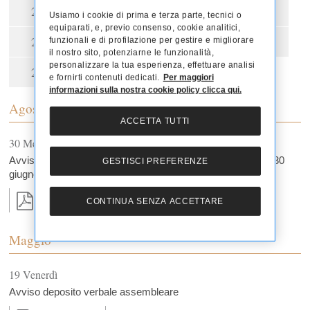
2022
2021
2020
2019
Usiamo i cookie di prima e terza parte, tecnici o
equiparati, e, previo consenso, cookie analitici,
2018
2017
2016
2015
funzionali e di profilazione per gestire e migliorare
il nostro sito, potenziarne le funzionalità,
personalizzare la tua esperienza, effettuare analisi
2014
2013
2012
e fornirti contenuti dedicati.
Per maggiori
informazioni sulla nostra cookie policy clicca qui.
Agosto
ACCETTA TUTTI
30 Mercoledì
Avviso Pubblicazione Relazione Finanziaria Semestrale al 30
GESTISCI PREFERENZE
giugno 2023
CONTINUA SENZA ACCETTARE
76 Kb
Maggio
19 Venerdì
Avviso deposito verbale assembleare