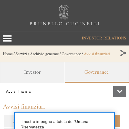
INVESTOR RELATIONS
Home
/
Servizi
/
Archivio generale
/
Governance
/
Avvisi finanziari
Investor
Governance
Avvisi finanziari
2026
2025
2024
2023
Il nostro impegno a tutela dell'Umana
Riservatezza