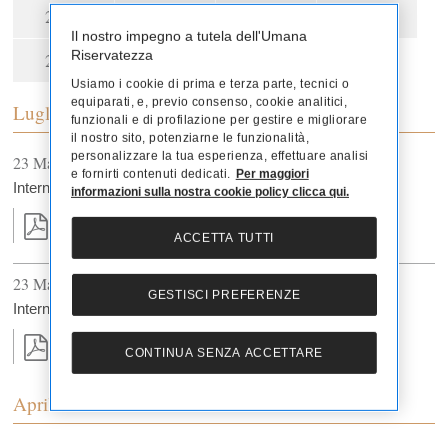
2021
2020
2019
2018
Il nostro impegno a tutela dell'Umana
Riservatezza
2015
2013
Usiamo i cookie di prima e terza parte, tecnici o
equiparati, e, previo consenso, cookie analitici,
Luglio
funzionali e di profilazione per gestire e migliorare
il nostro sito, potenziarne le funzionalità,
personalizzare la tua esperienza, effettuare analisi
23 Martedì
e fornirti contenuti dedicati.
Per maggiori
Internal Dealing Riccardo Stefanelli_Cessione
informazioni sulla nostra cookie policy clicca qui.
26 Kb
ACCETTA TUTTI
23 Martedì
GESTISCI PREFERENZE
Internal Dealing Luca Lisandroni_Cessione
28 Kb
CONTINUA SENZA ACCETTARE
Aprile