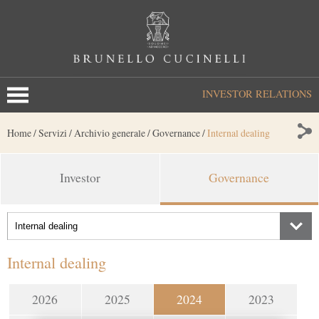
INVESTOR RELATIONS
Home
/
Servizi
/
Archivio generale
/
Governance
/
Internal dealing
Investor
Governance
Internal dealing
2026
2025
2024
2023