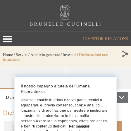
INVESTOR RELATIONS
Home
/
Servizi
/
Archivio generale
/
Investor
/
Dichiarazioni non
finanziarie
Investor
Governance
Il nostro impegno a tutela dell'Umana
Riservatezza
Usiamo i cookie di prima e terza parte, tecnici o
equiparati, e, previo consenso, cookie analitici,
Dichiarazioni non finanziarie
funzionali e di profilazione per gestire e migliorare
il nostro sito, potenziarne le funzionalità,
personalizzare la tua esperienza, effettuare analisi
2025
2024
2023
2022
e fornirti contenuti dedicati.
Per maggiori