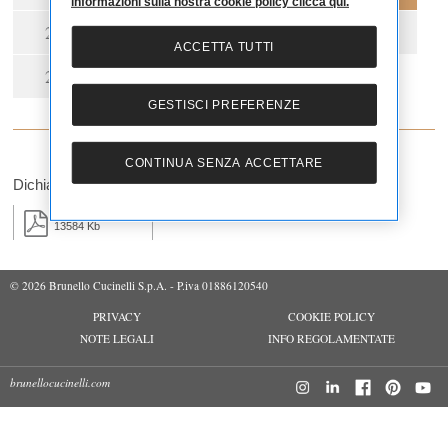
informazioni sulla nostra cookie policy clicca qui.
2021
2020
2019
2018
ACCETTA TUTTI
2017
GESTISCI PREFERENZE
CONTINUA SENZA ACCETTARE
Dichiarazione Consolidata Non Finanziaria 2022
13584 Kb
© 2026 Brunello Cucinelli S.p.A. - P.iva 01886120540
PRIVACY
COOKIE POLICY
NOTE LEGALI
INFO REGOLAMENTATE
brunellocucinelli.com