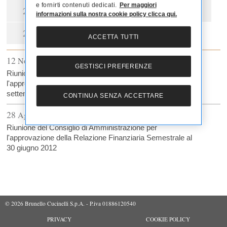
e fornirti contenuti dedicati.
Per maggiori
2018
2017
2016
2015
informazioni sulla nostra cookie policy clicca qui.
2014
2013
2012
ACCETTA TUTTI
12
Nov
GESTISCI PREFERENZE
Riunione del Consiglio di Amministrazione per
l'approvazione del Resoconto Intermedio di Gestione al 30
settembre 2012
CONTINUA SENZA ACCETTARE
28
Ago
Riunione del Consiglio di Amministrazione per
l'approvazione della Relazione Finanziaria Semestrale al
30 giugno 2012
© 2026 Brunello Cucinelli S.p.A. - P.iva 01886120540
PRIVACY
COOKIE POLICY