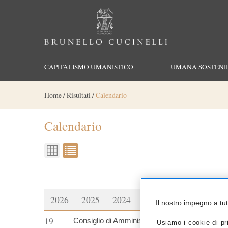
Cerca
CAPITALISMO UMANISTICO
UMANA SOSTENIB
Home
/
Risultati
/
Calendario
Calendario
2026
2025
2024
2023
2022
2021
Il nostro impegno a tu
19
Consiglio di Amministrazione per l’approvazione
Usiamo i cookie di pri