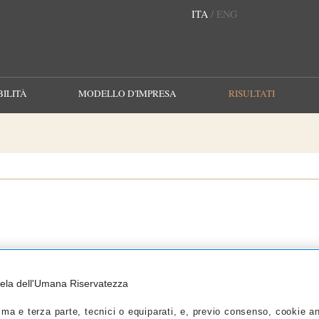
/
ITA
ENG
ILITÀ
MODELLO D'IMPRESA
RISULTATI
2020
2019
2018
2017
2016
2015
2014
tela dell'Umana Riservatezza
 dei dati di Ricavi Netti al 30 settembre 2020
ma e terza parte, tecnici o equiparati, e, previo consenso, cookie anal